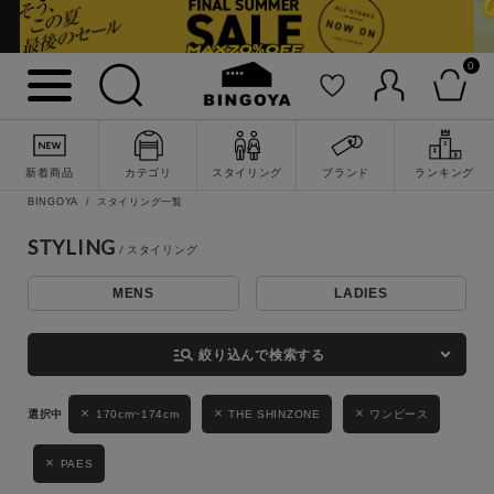
0
詳細検索
新着商品
カテゴリ
スタイリング
ブランド
ランキング
BINGOYA
スタイリング一覧
STYLING
MENS
LADIES
キーワード
manage_search
絞り込んで検索する
性別
170cm~174cm
THE SHINZONE
ワンピース
MENS
LADIES
KIDS
PAES