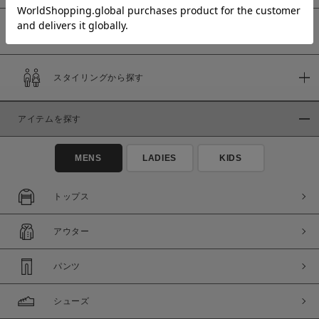
予約商品
価格
スタイリングから探す
～
アイテムを探す
商品タイプ
通常商品
予約商品
MENS
LADIES
KIDS
セール価格
WEB限定
トップス
在庫
アウター
在庫あり
在庫なし含む
パンツ
シューズ