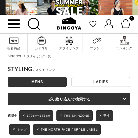
0
詳細検索
新着商品
カテゴリ
スタイリング
ブランド
ランキング
BINGOYA
スタイリング一覧
STYLING
MENS
LADIES
キーワード
manage_search
絞り込んで検索する
性別
170cm~174cm
THE SHINZONE
男性
MENS
LADIES
KIDS
キッズ
THE NORTH FACE PURPLE LABEL