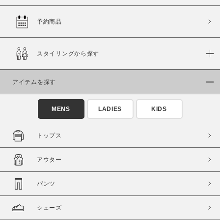
予約商品
価格
スタイリングから探す
～
アイテムを探す
商品タイプ
通常商品
予約商品
MENS
LADIES
KIDS
セール価格
WEB限定
トップス
在庫
アウター
在庫あり
在庫なし含む
パンツ
シューズ