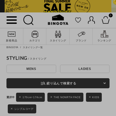
0
詳細検索
新着商品
カテゴリ
スタイリング
ブランド
ランキング
BINGOYA
スタイリング一覧
STYLING
MENS
LADIES
キーワード
manage_search
絞り込んで検索する
性別
170cm~174cm
THE NONRTH FACE
KIDS
MENS
LADIES
KIDS
シンプルコーデ