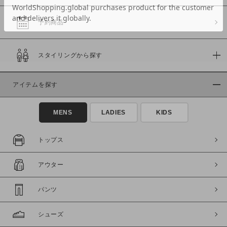
予約商品
価格
スタイリングから探す
～
アイテムを探す
商品タイプ
通常商品
予約商品
MENS
LADIES
KIDS
セール価格
WEB限定
トップス
在庫
アウター
在庫あり
在庫なし含む
パンツ
シューズ