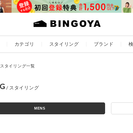
カテゴリ
スタイリング
ブランド
カラー
スタイリング一覧
NG
アイテムを探す
ES
KIDS
MENS
価格
条件絞り込み検索
カテゴリから探す
～