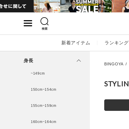
検索
詳細検索
新着アイテム
ランキング
キーワード
身長
BINGOYA
~149cm
STYLI
性別
150cm~154cm
MENS
LADI
155cm~159cm
カテゴリ
160cm~164cm