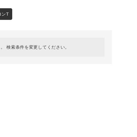
採用情報
ギフトカード
ロンT
予約商品
WEB限定
。 検索条件を変更してください。
在庫なし含む
BINGOYA
無料公式アプリダウンロード