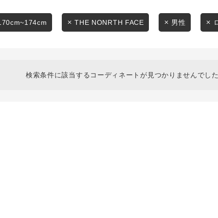
スタイリングから探す
商品タイプ
ブランドから探す
170cm~174cm
THE NONRTH FACE
男性
通常商品
WEB限定アイテムを探す
履き比べ可能商品から探す
セール価格
検索条件に該当するコーディネートが見つかりませんでした
お知らせ・ご利用ガイド
在庫
お知らせ
在庫あり
ご利用ガイド
ギフトラッピング
お問い合わせ
この条件で絞り込む