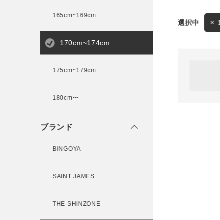
165cm~169cm
サイズ
170cm~174cm
ゲスト
様
175cm~179cm
ブランド
180cm〜
ログイン / マイページ
ブランド
お気に入りアイテム
BINGOYA
注文履歴
SAINT JAMES
新規会員登録
THE SHINZONE