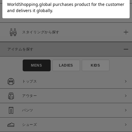
予約商品
価格
スタイリングから探す
～
アイテムを探す
商品タイプ
通常商品
予約商品
MENS
LADIES
KIDS
セール価格
WEB限定
トップス
在庫
アウター
在庫あり
在庫なし含む
パンツ
シューズ