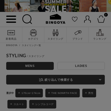
0
詳細検索
新着商品
カテゴリ
スタイリング
ブランド
ランキング
BINGOYA
スタイリング一覧
STYLING
MENS
LADIES
キーワード
manage_search
絞り込んで検索する
性別
170cm~174cm
THE NONRTH FACE
男性
MENS
LADIES
KIDS
スカート
シンプルコーデ