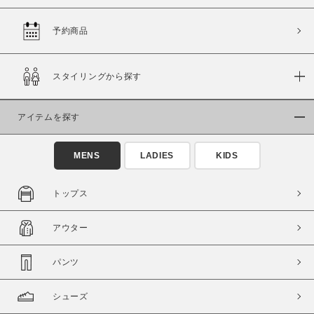
予約商品
価格
スタイリングから探す
～
アイテムを探す
商品タイプ
通常商品
予約商品
MENS
LADIES
KIDS
セール価格
WEB限定
トップス
在庫
アウター
在庫あり
在庫なし含む
パンツ
シューズ