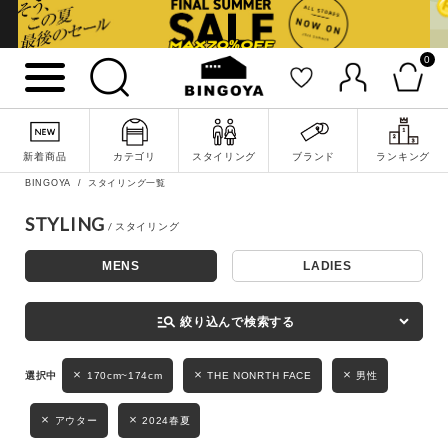
0
詳細検索
新着商品
カテゴリ
スタイリング
ブランド
ランキング
BINGOYA
スタイリング一覧
STYLING
MENS
LADIES
キーワード
manage_search
絞り込んで検索する
性別
170cm~174cm
THE NONRTH FACE
男性
MENS
LADIES
KIDS
アウター
2024春夏