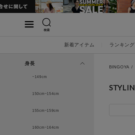
検索
詳細検索
新着アイテム
ランキング
キーワード
身長
BINGOYA
~149cm
STYLI
性別
150cm~154cm
MENS
LADI
155cm~159cm
カテゴリ
160cm~164cm