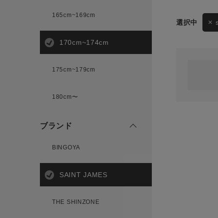
165cm~169cm
サイズ
170cm~174cm
ゲスト
様
175cm~179cm
ブランド
180cm〜
ログイン / マイページ
ブランド
お気に入りアイテム
BINGOYA
注文履歴
SAINT JAMES
新規会員登録
THE SHINZONE