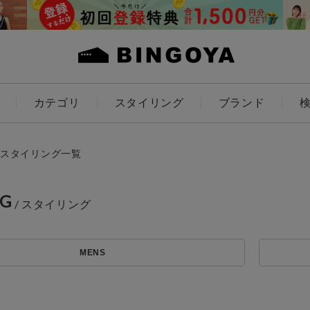
カテゴリ
スタイリング
ブランド
カラー
スタイリング一覧
NG
アイテムを探す
ES
KIDS
MENS
価格
条件絞り込み検索
カテゴリから探す
～