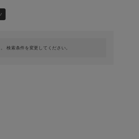
採用情報
ギフトカード
ツ
予約商品
WEB限定
。 検索条件を変更してください。
在庫なし含む
BINGOYA
無料公式アプリダウンロード