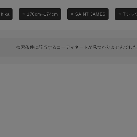
スタイリングから探す
商品タイプ
ブランドから探す
shika
170cm~174cm
SAINT JAMES
Tシャ
通常商品
WEB限定アイテムを探す
履き比べ可能商品から探す
セール価格
検索条件に該当するコーディネートが見つかりませんでした
お知らせ・ご利用ガイド
在庫
お知らせ
在庫あり
ご利用ガイド
ギフトラッピング
お問い合わせ
この条件で絞り込む