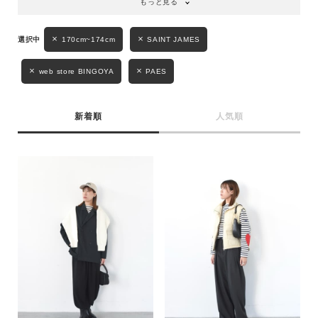
もっと見る
性別
170cm~174cm
SAINT JAMES
MENS
LADIES
KIDS
web store BINGOYA
PAES
カテゴリ
新着順
人気順
サイズ
ブランド