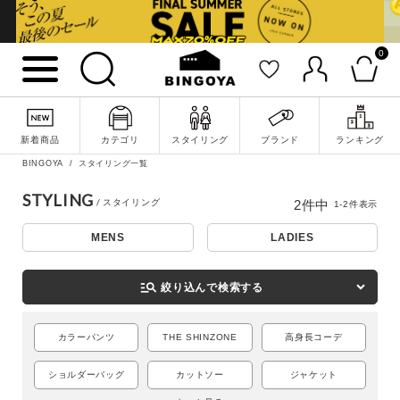
0
詳細検索
新着商品
カテゴリ
スタイリング
ブランド
ランキング
BINGOYA
スタイリング一覧
STYLING
2
件中
1
-
2
件表示
MENS
LADIES
manage_search
絞り込んで検索する
カラーパンツ
THE SHINZONE
高身長コーデ
キーワード
ショルダーバッグ
カットソー
ジャケット