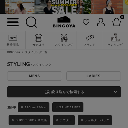
0
詳細検索
新着商品
カテゴリ
スタイリング
ブランド
ランキング
BINGOYA
スタイリング一覧
STYLING
MENS
LADIES
キーワード
manage_search
絞り込んで検索する
性別
170cm~174cm
SAINT JAMES
MENS
LADIES
KIDS
SUPER SHOP 鳥取店
アウター
ショルダーバッグ