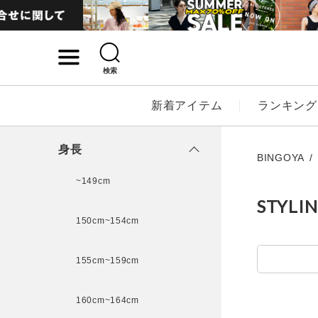
検索
詳細検索
新着アイテム
ランキング
キーワード
身長
BINGOYA
~149cm
STYLI
性別
150cm~154cm
MENS
LADI
155cm~159cm
カテゴリ
160cm~164cm