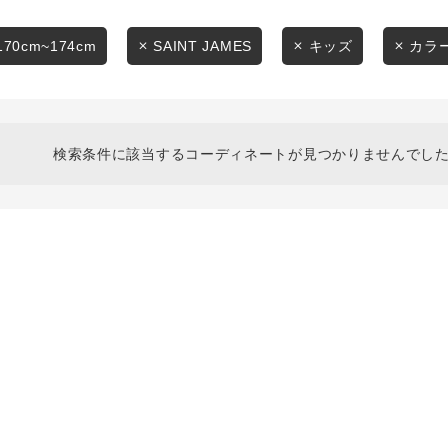
スタイリングから探す
商品タイプ
ブランドから探す
170cm~174cm
SAINT JAMES
キッズ
カラ
通常商品
WEB限定アイテムを探す
履き比べ可能商品から探す
セール価格
検索条件に該当するコーディネートが見つかりませんでした
お知らせ・ご利用ガイド
在庫
お知らせ
在庫あり
ご利用ガイド
ギフトラッピング
お問い合わせ
この条件で絞り込む