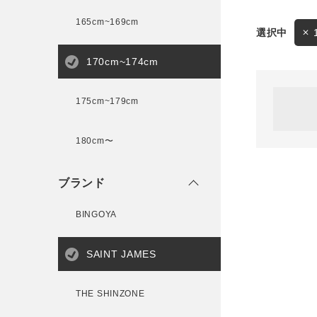
165cm~169cm
サイズ
170cm~174cm
ゲスト
様
175cm~179cm
ブランド
180cm〜
ログイン / マイページ
ブランド
お気に入りアイテム
BINGOYA
注文履歴
SAINT JAMES
新規会員登録
THE SHINZONE