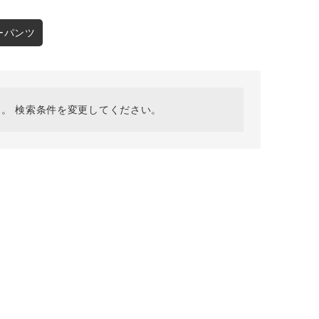
採用情報
ギフトカード
ーパンツ
予約商品
WEB限定
。 検索条件を変更してください。
在庫なし含む
BINGOYA
無料公式アプリダウンロード