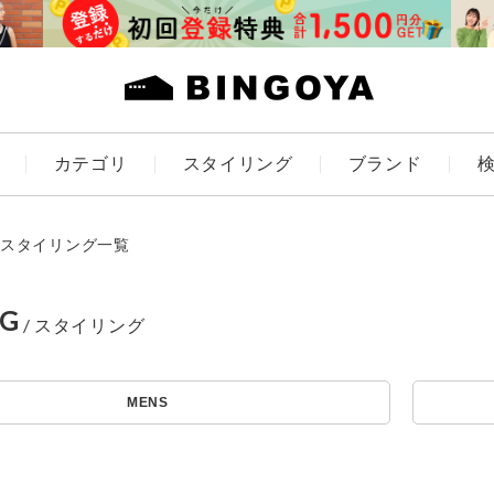
カテゴリ
スタイリング
ブランド
カラー
スタイリング一覧
NG
アイテムを探す
ES
KIDS
MENS
価格
条件絞り込み検索
カテゴリから探す
～