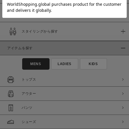
予約商品
価格
スタイリングから探す
～
アイテムを探す
商品タイプ
通常商品
予約商品
MENS
LADIES
KIDS
セール価格
WEB限定
トップス
在庫
アウター
在庫あり
在庫なし含む
パンツ
シューズ