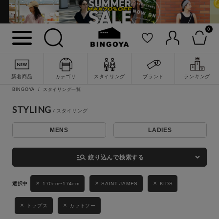
0
詳細検索
新着商品
カテゴリ
スタイリング
ブランド
ランキング
BINGOYA
スタイリング一覧
STYLING
MENS
LADIES
キーワード
manage_search
絞り込んで検索する
性別
170cm~174cm
SAINT JAMES
KIDS
MENS
LADIES
KIDS
トップス
カットソー