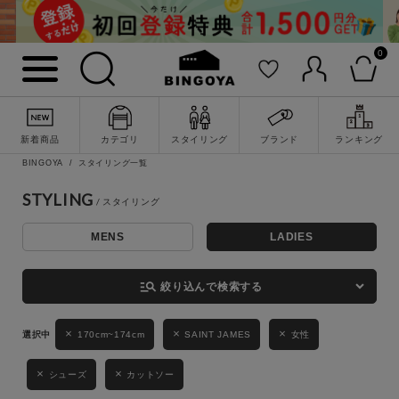
0
詳細検索
新着商品
カテゴリ
スタイリング
ブランド
ランキング
BINGOYA
スタイリング一覧
STYLING
MENS
LADIES
キーワード
manage_search
絞り込んで検索する
性別
170cm~174cm
SAINT JAMES
女性
MENS
LADIES
KIDS
シューズ
カットソー