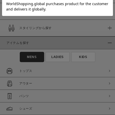
予約商品
価格
スタイリングから探す
～
アイテムを探す
商品タイプ
通常商品
予約商品
MENS
LADIES
KIDS
セール価格
WEB限定
トップス
在庫
アウター
在庫あり
在庫なし含む
パンツ
シューズ