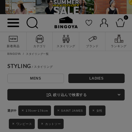
0
詳細検索
新着商品
カテゴリ
スタイリング
ブランド
ランキング
BINGOYA
スタイリング一覧
STYLING
MENS
LADIES
キーワード
manage_search
絞り込んで検索する
性別
170cm~174cm
SAINT JAMES
女性
MENS
LADIES
KIDS
ワンピース
カットソー