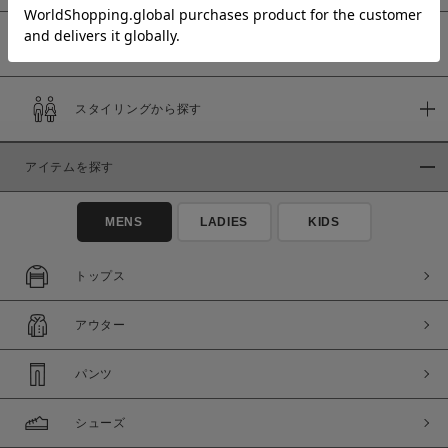
予約商品
価格
スタイリングから探す
～
アイテムを探す
商品タイプ
通常商品
予約商品
MENS
LADIES
KIDS
セール価格
WEB限定
トップス
在庫
アウター
在庫あり
在庫なし含む
パンツ
シューズ