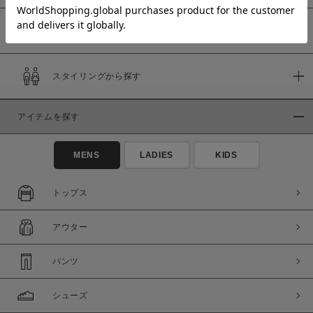
予約商品
価格
スタイリングから探す
～
アイテムを探す
商品タイプ
通常商品
予約商品
MENS
LADIES
KIDS
セール価格
WEB限定
トップス
在庫
アウター
在庫あり
在庫なし含む
パンツ
シューズ