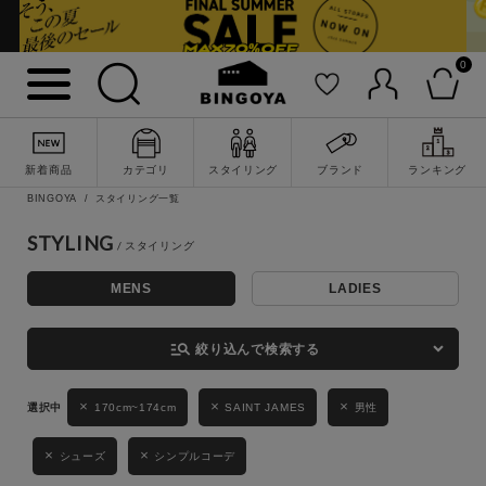
0
詳細検索
新着商品
カテゴリ
スタイリング
ブランド
ランキング
BINGOYA
スタイリング一覧
STYLING
MENS
LADIES
キーワード
manage_search
絞り込んで検索する
性別
170cm~174cm
SAINT JAMES
男性
MENS
LADIES
KIDS
シューズ
シンプルコーデ