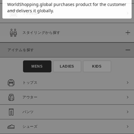
予約商品
価格
スタイリングから探す
～
アイテムを探す
商品タイプ
通常商品
予約商品
MENS
LADIES
KIDS
セール価格
WEB限定
トップス
在庫
アウター
在庫あり
在庫なし含む
パンツ
シューズ