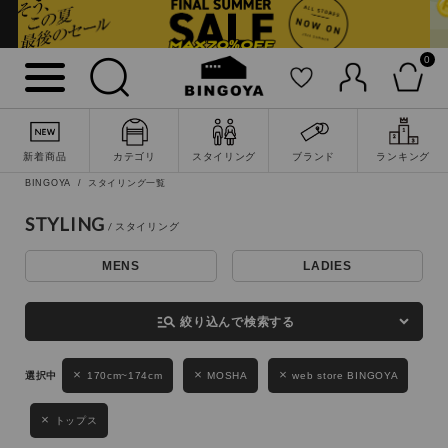
0
詳細検索
新着商品
カテゴリ
スタイリング
ブランド
ランキング
BINGOYA
スタイリング一覧
STYLING
MENS
LADIES
キーワード
manage_search
絞り込んで検索する
性別
170cm~174cm
MOSHA
web store BINGOYA
MENS
LADIES
KIDS
トップス