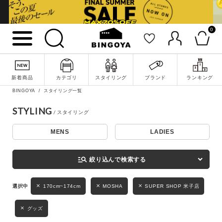
0
詳細検索
新着商品
カテゴリ
スタイリング
ブランド
ランキング
BINGOYA
スタイリング一覧
STYLING
MENS
LADIES
キーワード
manage_search
絞り込んで検索する
性別
170cm~174cm
MOSHA
SUPER SHOP 米子店
MENS
LADIES
KIDS
グッズ