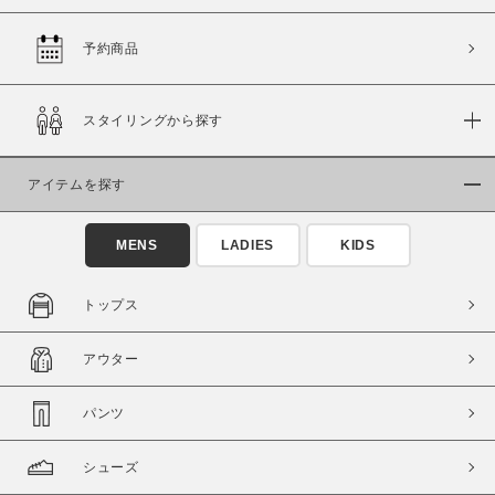
予約商品
価格
スタイリングから探す
～
アイテムを探す
商品タイプ
通常商品
予約商品
MENS
LADIES
KIDS
セール価格
WEB限定
トップス
在庫
アウター
在庫あり
在庫なし含む
パンツ
シューズ