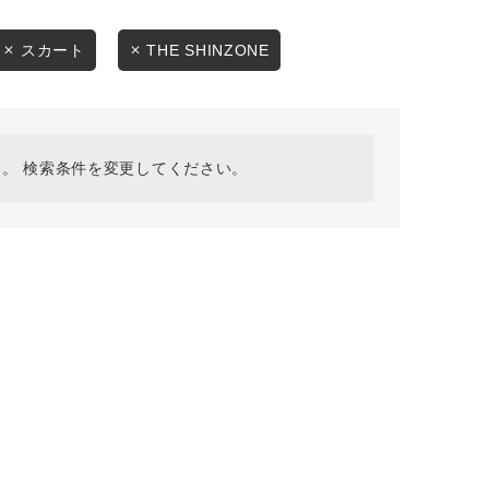
採用情報
ギフトカード
スカート
THE SHINZONE
予約商品
WEB限定
。 検索条件を変更してください。
在庫なし含む
BINGOYA
無料公式アプリダウンロード