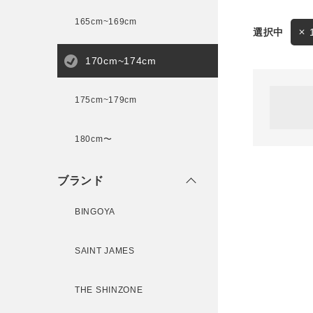
165cm~169cm
サイズ
170cm~174cm
ゲスト
様
175cm~179cm
ブランド
180cm〜
ログイン / マイページ
ブランド
お気に入りアイテム
BINGOYA
注文履歴
SAINT JAMES
新規会員登録
THE SHINZONE