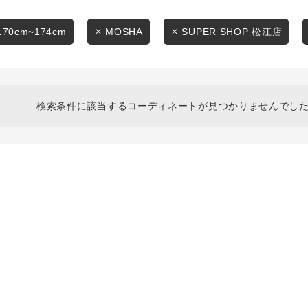
スタイリングから探す
商品タイプ
ブランドから探す
170cm~174cm
MOSHA
SUPER SHOP 松江店
通常商品
WEB限定アイテムを探す
履き比べ可能商品から探す
セール価格
検索条件に該当するコーディネートが見つかりませんでした
お知らせ・ご利用ガイド
在庫
お知らせ
在庫あり
ご利用ガイド
ギフトラッピング
お問い合わせ
この条件で絞り込む