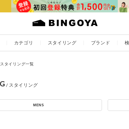
カテゴリ
スタイリング
ブランド
カラー
スタイリング一覧
NG
アイテムを探す
ES
KIDS
MENS
価格
条件絞り込み検索
カテゴリから探す
～