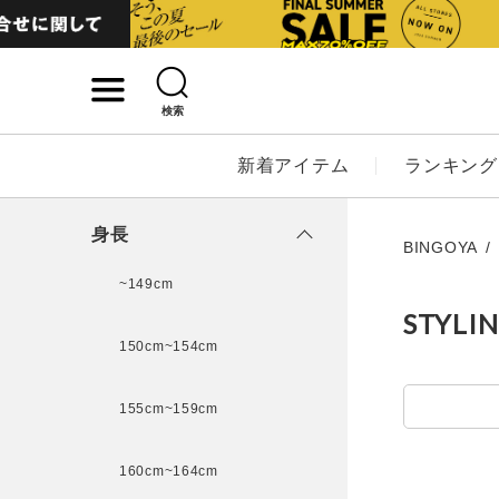
検索
詳細検索
新着アイテム
ランキング
キーワード
身長
BINGOYA
~149cm
STYLI
性別
150cm~154cm
MENS
LADI
155cm~159cm
カテゴリ
160cm~164cm