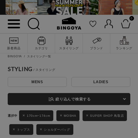
0
詳細検索
新着商品
カテゴリ
スタイリング
ブランド
ランキング
BINGOYA
スタイリング一覧
STYLING
MENS
LADIES
キーワード
manage_search
絞り込んで検索する
性別
170cm~174cm
MOSHA
SUPER SHOP 鳥取店
MENS
LADIES
KIDS
トップス
ショルダーバッグ