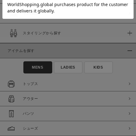
予約商品
価格
スタイリングから探す
～
アイテムを探す
商品タイプ
通常商品
予約商品
MENS
LADIES
KIDS
セール価格
WEB限定
トップス
在庫
アウター
在庫あり
在庫なし含む
パンツ
シューズ