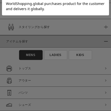
予約商品
価格
スタイリングから探す
～
アイテムを探す
商品タイプ
通常商品
予約商品
MENS
LADIES
KIDS
セール価格
WEB限定
トップス
在庫
アウター
在庫あり
在庫なし含む
パンツ
シューズ