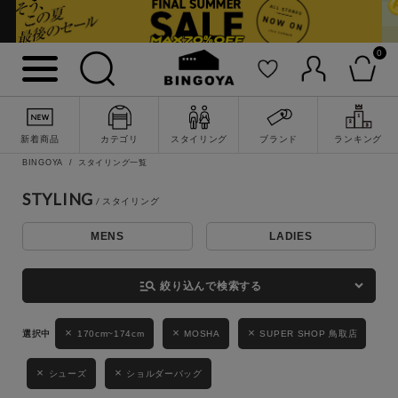
0
詳細検索
新着商品
カテゴリ
スタイリング
ブランド
ランキング
BINGOYA
スタイリング一覧
STYLING
MENS
LADIES
キーワード
manage_search
絞り込んで検索する
性別
170cm~174cm
MOSHA
SUPER SHOP 鳥取店
MENS
LADIES
KIDS
シューズ
ショルダーバッグ