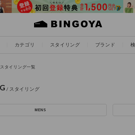
カテゴリ
スタイリング
ブランド
カラー
スタイリング一覧
NG
アイテムを探す
ES
KIDS
MENS
価格
条件絞り込み検索
カテゴリから探す
～