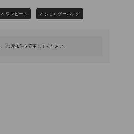
採用情報
ギフトカード
ワンピース
ショルダーバッグ
予約商品
WEB限定
。 検索条件を変更してください。
在庫なし含む
BINGOYA
無料公式アプリダウンロード