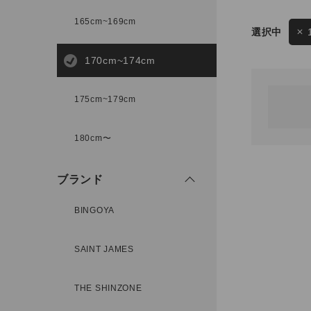
165cm~169cm
サイズ
170cm~174cm
ゲスト
様
175cm~179cm
ブランド
180cm〜
ログイン / マイページ
ブランド
お気に入りアイテム
BINGOYA
注文履歴
SAINT JAMES
新規会員登録
THE SHINZONE