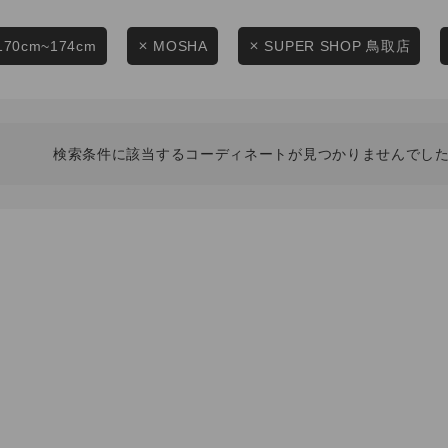
スタイリングから探す
商品タイプ
ブランドから探す
170cm~174cm
MOSHA
SUPER SHOP 鳥取店
通常商品
WEB限定アイテムを探す
履き比べ可能商品から探す
セール価格
検索条件に該当するコーディネートが見つかりませんでした
お知らせ・ご利用ガイド
在庫
お知らせ
在庫あり
ご利用ガイド
ギフトラッピング
お問い合わせ
この条件で絞り込む