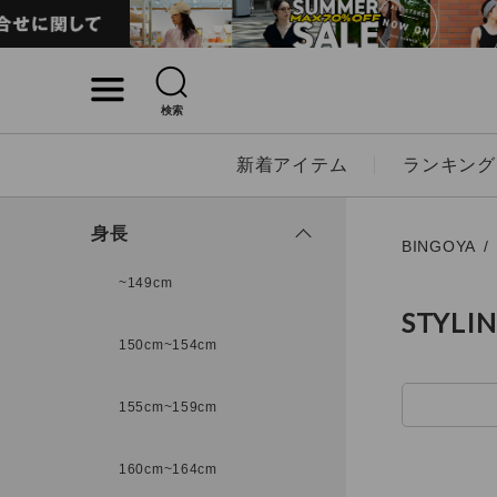
検索
詳細検索
新着アイテム
ランキング
キーワード
身長
BINGOYA
~149cm
STYLI
性別
150cm~154cm
MENS
LADI
155cm~159cm
カテゴリ
160cm~164cm