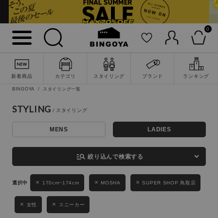
0
詳細検索
新着商品
カテゴリ
スタイリング
ブランド
ランキング
BINGOYA
スタイリング一覧
STYLING
MENS
LADIES
キーワード
manage_search
絞り込んで検索する
性別
170cm~174cm
MOSHA
SUPER SHOP 鳥取店
MENS
LADIES
KIDS
女性
スニーカー