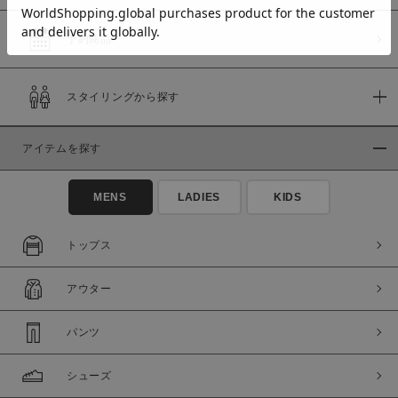
予約商品
価格
スタイリングから探す
～
アイテムを探す
商品タイプ
通常商品
予約商品
MENS
LADIES
KIDS
セール価格
WEB限定
トップス
在庫
アウター
在庫あり
在庫なし含む
パンツ
シューズ