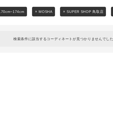
スタイリングから探す
商品タイプ
ブランドから探す
170cm~174cm
MOSHA
SUPER SHOP 鳥取店
通常商品
WEB限定アイテムを探す
履き比べ可能商品から探す
セール価格
検索条件に該当するコーディネートが見つかりませんでした
お知らせ・ご利用ガイド
在庫
お知らせ
在庫あり
ご利用ガイド
ギフトラッピング
お問い合わせ
この条件で絞り込む