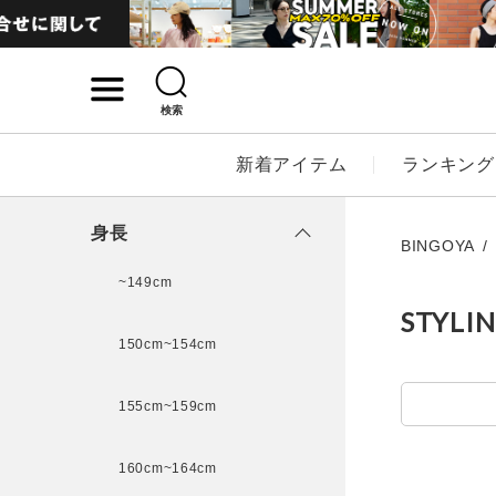
検索
詳細検索
新着アイテム
ランキング
キーワード
身長
BINGOYA
~149cm
STYLI
性別
150cm~154cm
MENS
LADI
155cm~159cm
カテゴリ
160cm~164cm