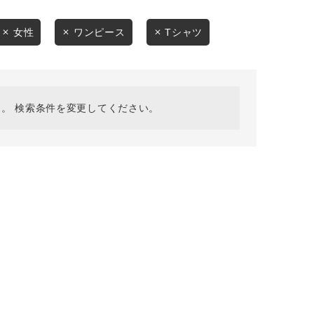
採用情報
ギフトカード
女性
ワンピース
Tシャツ
予約商品
WEB限定
。 検索条件を変更してください。
在庫なし含む
BINGOYA
無料公式アプリダウンロード