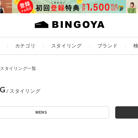
カテゴリ
スタイリング
ブランド
カラー
スタイリング一覧
NG
アイテムを探す
ES
KIDS
MENS
価格
条件絞り込み検索
カテゴリから探す
～