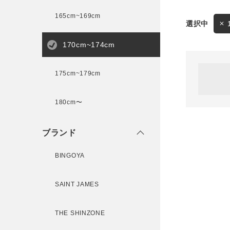
165cm~169cm
サイズ
170cm~174cm
ゲスト
様
175cm~179cm
ブランド
180cm〜
ログイン / マイページ
ブランド
お気に入りアイテム
BINGOYA
注文履歴
SAINT JAMES
新規会員登録
THE SHINZONE