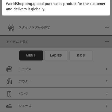
予約商品
価格
スタイリングから探す
～
アイテムを探す
商品タイプ
通常商品
予約商品
MENS
LADIES
KIDS
セール価格
WEB限定
トップス
在庫
アウター
在庫あり
在庫なし含む
パンツ
シューズ