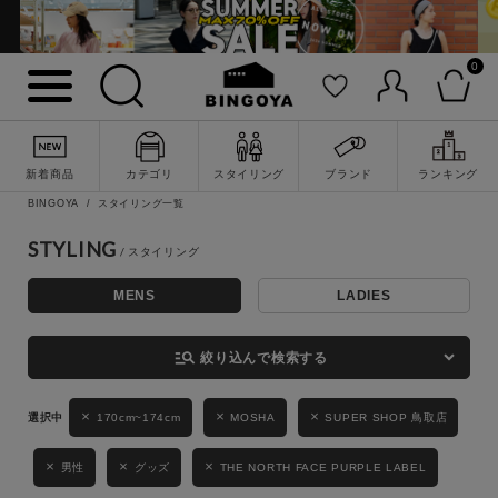
0
詳細検索
新着商品
カテゴリ
スタイリング
ブランド
ランキング
BINGOYA
スタイリング一覧
STYLING
MENS
LADIES
キーワード
manage_search
絞り込んで検索する
性別
170cm~174cm
MOSHA
SUPER SHOP 鳥取店
MENS
LADIES
KIDS
男性
グッズ
THE NORTH FACE PURPLE LABEL