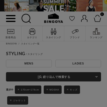
0
詳細検索
新着商品
カテゴリ
スタイリング
ブランド
ランキング
BINGOYA
スタイリング一覧
STYLING
MENS
LADIES
キーワード
manage_search
絞り込んで検索する
性別
170cm~174cm
MOSHA
キッズ
MENS
LADIES
KIDS
ジャケット