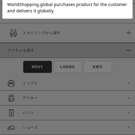
予約商品
価格
スタイリングから探す
～
アイテムを探す
商品タイプ
通常商品
予約商品
MENS
LADIES
KIDS
セール価格
WEB限定
トップス
在庫
アウター
在庫あり
在庫なし含む
パンツ
シューズ