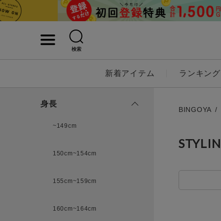
検索
詳細検索
新着アイテム
ランキング
キーワード
身長
BINGOYA
~149cm
STYLI
性別
150cm~154cm
MENS
LADI
155cm~159cm
カテゴリ
160cm~164cm