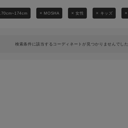
スタイリングから探す
商品タイプ
ブランドから探す
170cm~174cm
MOSHA
女性
キッズ
通常商品
WEB限定アイテムを探す
履き比べ可能商品から探す
セール価格
検索条件に該当するコーディネートが見つかりませんでした
お知らせ・ご利用ガイド
在庫
お知らせ
在庫あり
ご利用ガイド
ギフトラッピング
お問い合わせ
この条件で絞り込む