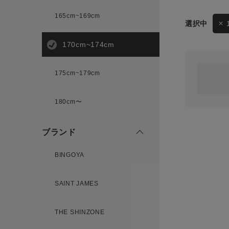
165cm~169cm
サイズ
170cm~174cm
ゲスト
様
175cm~179cm
ブランド
180cm〜
ログイン / マイページ
ブランド
お気に入りアイテム
BINGOYA
注文履歴
SAINT JAMES
新規会員登録
THE SHINZONE