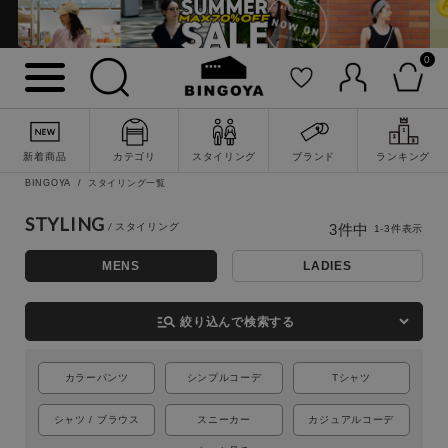
0
新着商品
カテゴリ
スタイリング
ブランド
ランキング
詳細検索
BINGOYA
スタイリング一覧
STYLING
3
件中
1
-
3
件表示
MENS
LADIES
manage_search
絞り込んで検索する
カラーパンツ
シンプルコーデ
Tシャツ
シャツ / ブラウス
スニーカー
カジュアルコーデ