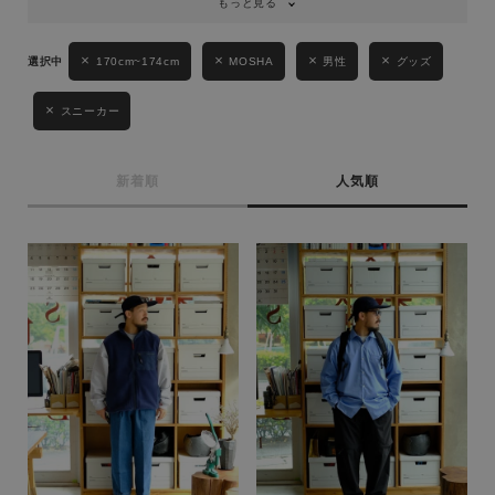
もっと見る
キーワード
170cm~174cm
MOSHA
男性
グッズ
スニーカー
性別
MENS
LADIES
KIDS
新着順
人気順
カテゴリ
サイズ
ブランド