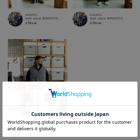
yusaku
yusaku
web store BINGOYA
web store BINGOYA
170cm
170cm
カラー
yusaku
web store BINGOYA
170cm