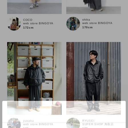
shika
COCO
web store BINGOYA
web store BINGOYA
170cm
172cm
カラー
yusaku
RYUSEI
web store BINGOYA
SUPER SHOP 鳥取店