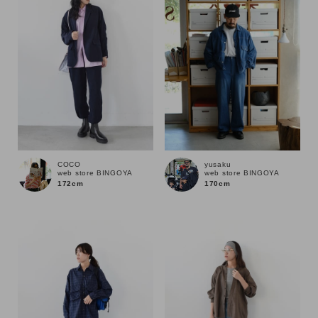
COCO
yusaku
web store BINGOYA
web store BINGOYA
172cm
170cm