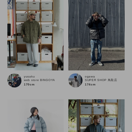
性別
MENS
LADIES
KIDS
カテゴリ
サイズ
yusaku
ogawa
web store BINGOYA
SUPER SHOP 鳥取店
ブランド
170cm
174cm