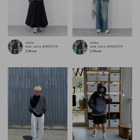
shika
shika
web store BINGOYA
web store BINGOYA
170cm
170cm