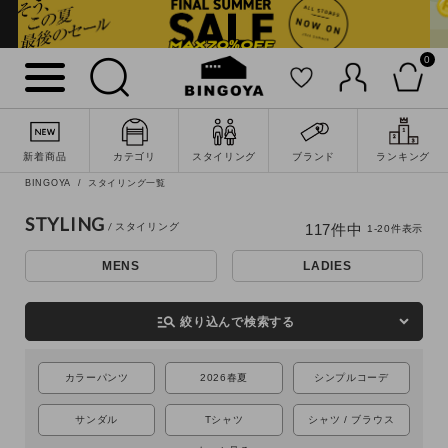
0
新着商品
カテゴリ
スタイリング
ブランド
ランキング
BINGOYA
スタイリング一覧
STYLING
117
件中
1
-
20
件表示
MENS
LADIES
詳細検索
manage_search
絞り込んで検索する
カラーパンツ
2026春夏
シンプルコーデ
サンダル
Tシャツ
シャツ / ブラウス