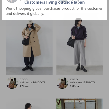
170cm
172cm
価格
～
商品タイプ
通常商品
予約商品
セール価格
WEB限定
在庫
COCO
COCO
web store BINGOYA
web store BINGOYA
在庫あり
在庫なし含む
172cm
172cm