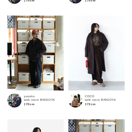
170cm
170cm
価格
～
商品タイプ
通常商品
予約商品
セール価格
WEB限定
在庫
yusaku
COCO
web store BINGOYA
web store BINGOYA
在庫あり
在庫なし含む
170cm
172cm