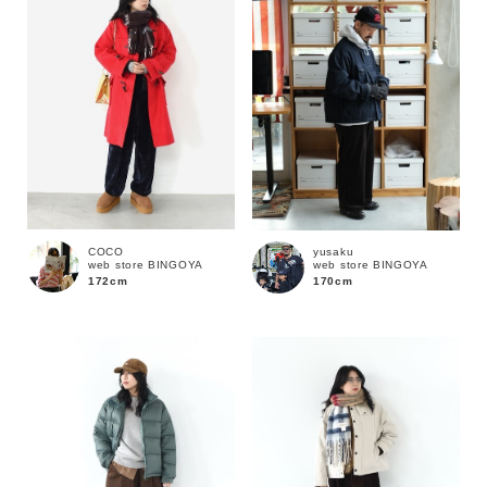
COCO
yusaku
web store BINGOYA
web store BINGOYA
172cm
170cm