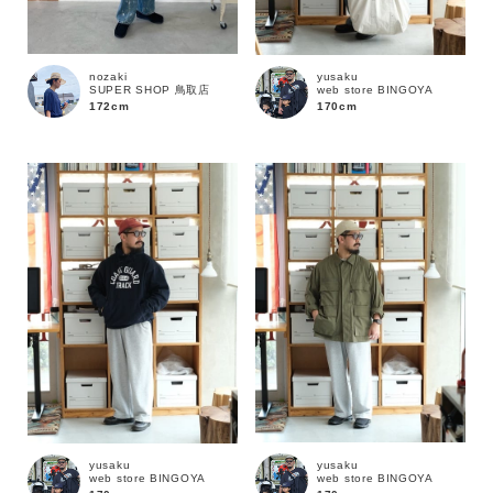
nozaki
yusaku
SUPER SHOP 鳥取店
web store BINGOYA
172cm
170cm
カラー
yusaku
yusaku
web store BINGOYA
web store BINGOYA