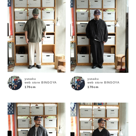
性別
MENS
LADIES
KIDS
カテゴリ
サイズ
yusaku
yusaku
web store BINGOYA
web store BINGOYA
ブランド
170cm
170cm