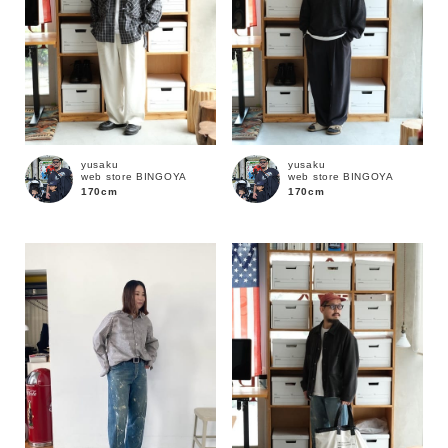
yusaku
yusaku
web store BINGOYA
web store BINGOYA
170cm
170cm