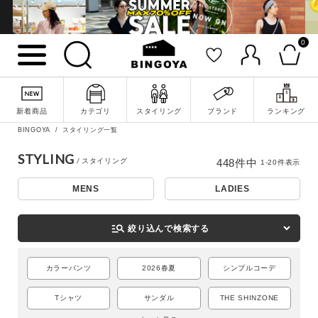
0
新着商品
カテゴリ
スタイリング
ブランド
ランキング
BINGOYA
スタイリング一覧
STYLING
448
件中
1
-
20
件表示
MENS
LADIES
詳細検索
manage_search
絞り込んで検索する
カラーパンツ
2026春夏
シンプルコーデ
Tシャツ
サンダル
THE SHINZONE