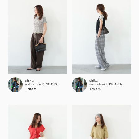
性別
MENS
LADIES
KIDS
カテゴリ
サイズ
shika
shika
web store BINGOYA
web store BINGOYA
ブランド
170cm
170cm