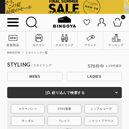
0
新着商品
カテゴリ
スタイリング
ブランド
ランキング
BINGOYA
スタイリング一覧
STYLING
576
件中
1
-
20
件表示
MENS
LADIES
詳細検索
manage_search
絞り込んで検索する
カラーパンツ
2026春夏
シンプルコーデ
サンダル
Tシャツ
シャツ / ブラウス