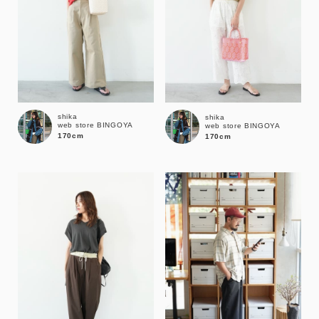
shika
shika
web store BINGOYA
web store BINGOYA
170cm
170cm