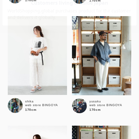
170cm
170cm
価格
～
商品タイプ
通常商品
予約商品
セール価格
WEB限定
在庫
shika
yusaku
web store BINGOYA
web store BINGOYA
在庫あり
在庫なし含む
170cm
170cm