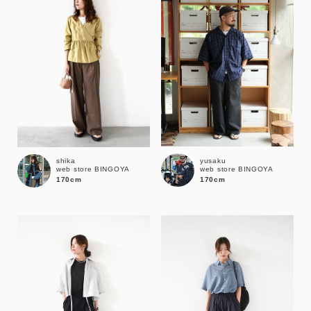
yusaku
shika
web store BINGOYA
web store BINGOYA
170cm
170cm