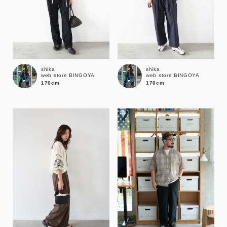
shika
shika
web store BINGOYA
web store BINGOYA
170cm
170cm