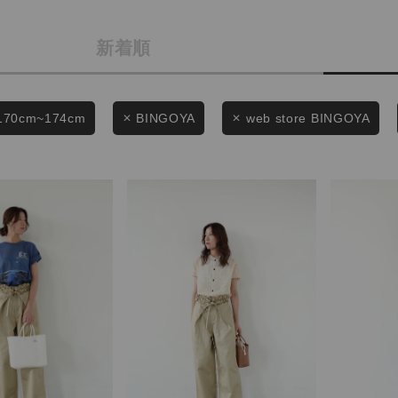
商品タイプ
条件絞り込み検索
新着順
通常商品
カテゴリから探す
スタイリングから探す
セール価格
170cm~174cm
BINGOYA
web store BINGOYA
ブランドから探す
WEB限定アイテムを探す
在庫
履き比べ可能商品から探す
在庫あり
お知らせ・ご利用ガイド
お知らせ
この条件で絞り込む
ご利用ガイド
ギフトラッピング