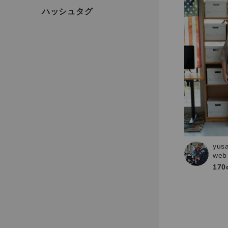
yus
web
170