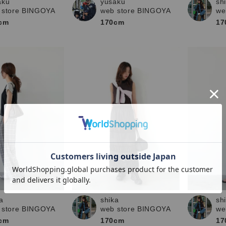
aku
yusaku
sh
 store BINGOYA
web store BINGOYA
we
cm
170cm
17
a
sh
shika
 store BINGOYA
we
web store BINGOYA
cm
17
170cm