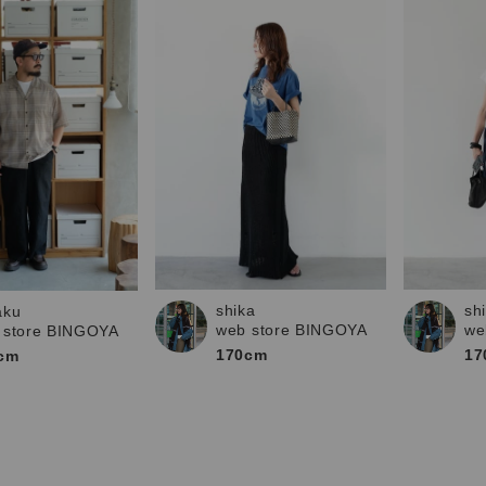
shika
sh
aku
web store BINGOYA
we
 store BINGOYA
170cm
17
cm