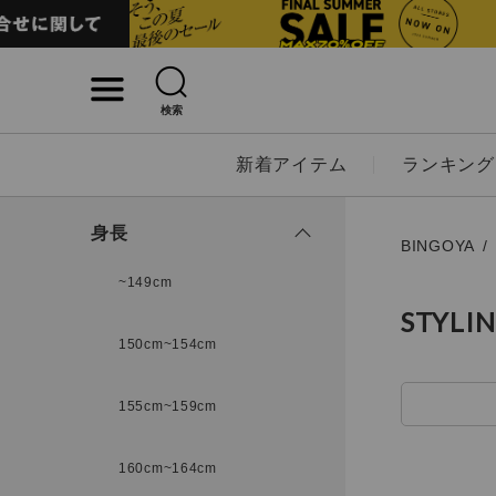
検索
詳細検索
新着アイテム
ランキング
キーワード
身長
BINGOYA
~149cm
STYLI
性別
150cm~154cm
MENS
LADI
155cm~159cm
カテゴリ
160cm~164cm