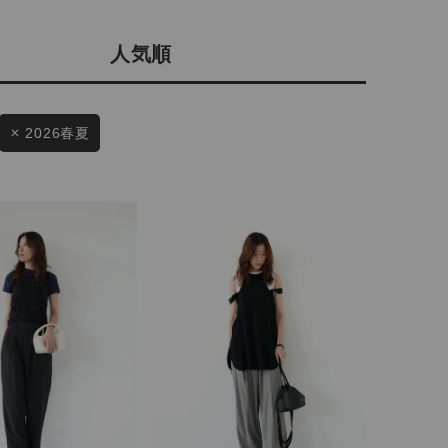
店舗一覧
人気順
予約商品
会社概要
採用情報
WEB限定
2026春夏
ギフトカード
在庫なし含む
BINGOYA
無料公式アプリダウンロード