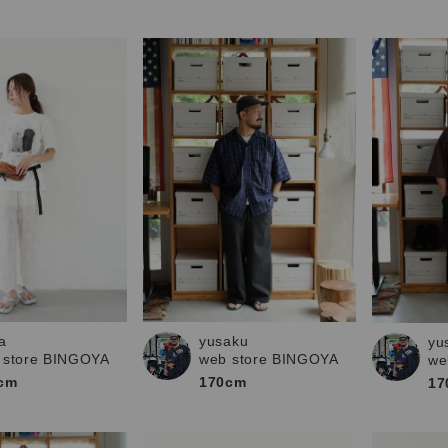
a
yusaku
yu
 store BINGOYA
web store BINGOYA
we
cm
170cm
17