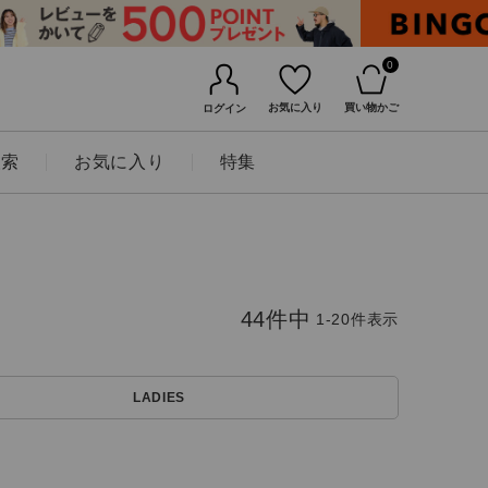
0
お気に入り
買い物かご
ログイン
検索
お気に入り
特集
44
件中
1
-
20
件表示
LADIES
BINGOYAについて