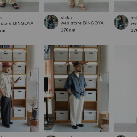
お問い合わせ
shika
a
sh
web store BINGOYA
 store BINGOYA
we
170cm
cm
17