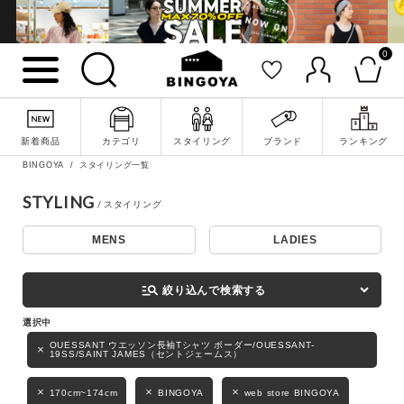
0
詳細検索
新着商品
カテゴリ
スタイリング
ブランド
ランキング
BINGOYA
スタイリング一覧
STYLING
MENS
LADIES
キーワード
manage_search
絞り込んで検索する
性別
OUESSANT ウエッソン長袖Tシャツ ボーダー/OUESSANT-
19SS/SAINT JAMES（セントジェームス）
MENS
LADIES
KIDS
170cm~174cm
BINGOYA
web store BINGOYA