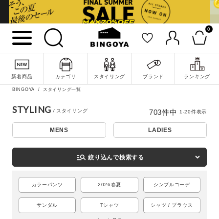
0
新着商品
カテゴリ
スタイリング
ブランド
ランキング
BINGOYA
スタイリング一覧
STYLING
703
件中
1
-
20
件表示
MENS
LADIES
詳細検索
manage_search
絞り込んで検索する
カラーパンツ
2026春夏
シンプルコーデ
サンダル
Tシャツ
シャツ / ブラウス