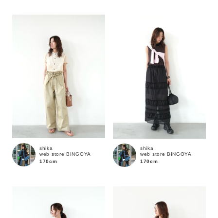
性別
MENS
LADIES
KIDS
カテゴリ
サイズ
ブランド
shika
shika
web store BINGOYA
web store BINGOYA
170cm
170cm