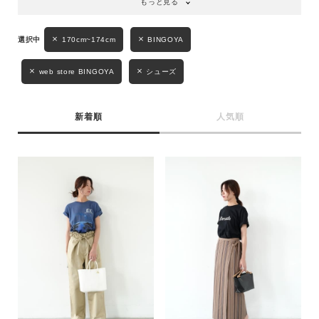
もっと見る
170cm~174cm
BINGOYA
web store BINGOYA
シューズ
新着順
人気順