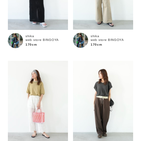
shika
shika
web store BINGOYA
web store BINGOYA
170cm
170cm
カラー