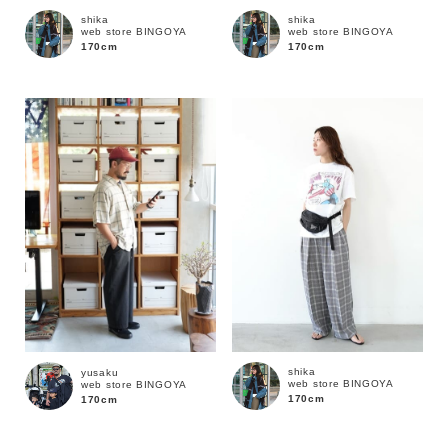
shika
shika
web store BINGOYA
web store BINGOYA
170cm
170cm
価格
～
商品タイプ
通常商品
予約商品
セール価格
WEB限定
在庫
shika
yusaku
在庫あり
在庫なし含む
web store BINGOYA
web store BINGOYA
170cm
170cm