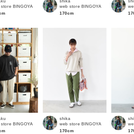
aku
shika
sh
 store BINGOYA
web store BINGOYA
we
cm
170cm
17
sh
aku
shika
we
 store BINGOYA
web store BINGOYA
17
cm
170cm