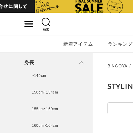
検索
詳細検索
新着アイテム
ランキング
キーワード
身長
BINGOYA
~149cm
STYLI
性別
150cm~154cm
MENS
LADI
155cm~159cm
カテゴリ
160cm~164cm