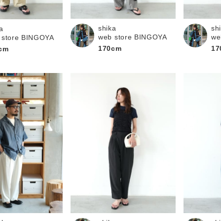
お問い合わせ
shika
sh
a
web store BINGOYA
we
 store BINGOYA
170cm
17
cm