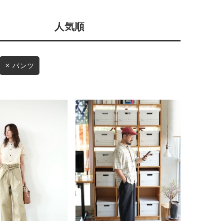
店舗一覧
人気順
予約商品
会社概要
採用情報
WEB限定
パンツ
ギフトカード
在庫なし含む
BINGOYA
無料公式アプリダウンロード