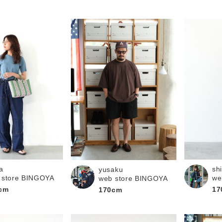
a
sh
yusaku
 store BINGOYA
we
web store BINGOYA
cm
17
170cm