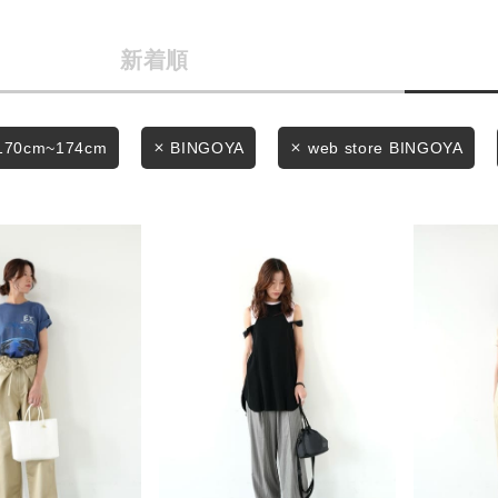
商品タイプ
条件絞り込み検索
新着順
通常商品
カテゴリから探す
スタイリングから探す
セール価格
170cm~174cm
BINGOYA
web store BINGOYA
ブランドから探す
WEB限定アイテムを探す
在庫
履き比べ可能商品から探す
在庫あり
お知らせ・ご利用ガイド
お知らせ
この条件で絞り込む
ご利用ガイド
ギフトラッピング