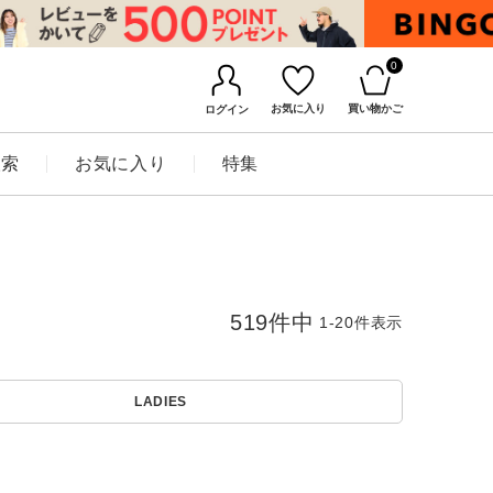
0
お気に入り
買い物かご
ログイン
検索
お気に入り
特集
519
件中
1
-
20
件表示
LADIES
BINGOYAについて