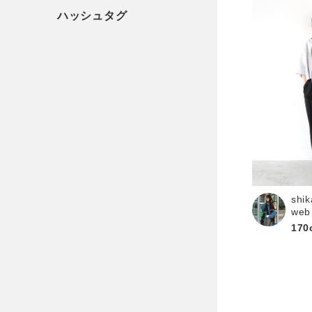
shik
web
170