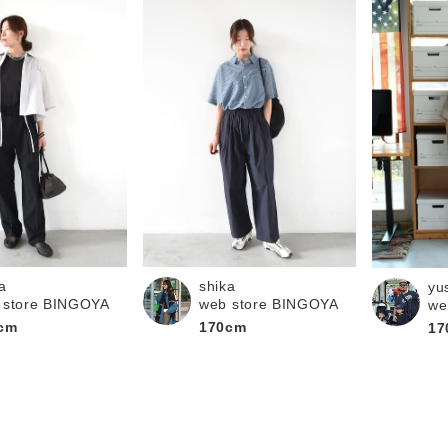
a
shika
yu
 store BINGOYA
web store BINGOYA
we
cm
170cm
17