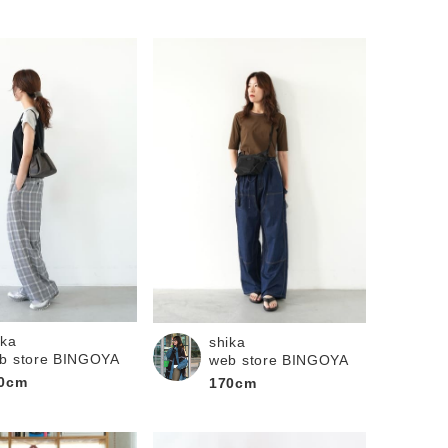
ika
shika
b store BINGOYA
web store BINGOYA
0cm
170cm