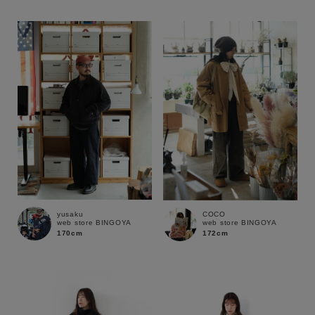
性別
MENS
LADIES
KIDS
カテゴリ
サイズ
ブランド
yusaku
COCO
web store BINGOYA
web store BINGOYA
170cm
172cm