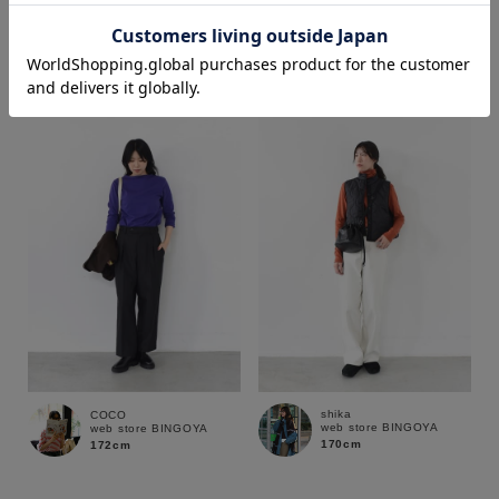
COCO
shika
web store BINGOYA
web store BINGOYA
172cm
170cm
価格
～
商品タイプ
通常商品
予約商品
セール価格
WEB限定
在庫
shika
COCO
在庫あり
在庫なし含む
web store BINGOYA
web store BINGOYA
170cm
172cm