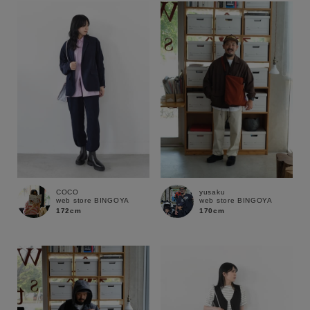
COCO
yusaku
web store BINGOYA
web store BINGOYA
172cm
170cm