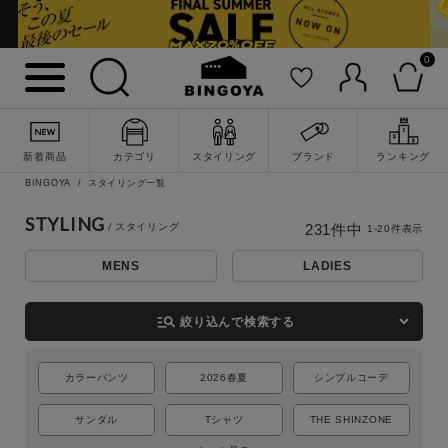
0
新着商品
カテゴリ
スタイリング
ブランド
ランキング
BINGOYA
スタイリング一覧
STYLING
231
件中
1
-
20
件表示
MENS
LADIES
詳細検索
manage_search
絞り込んで検索する
カラーパンツ
2026春夏
シンプルコーデ
サンダル
Tシャツ
THE SHINZONE