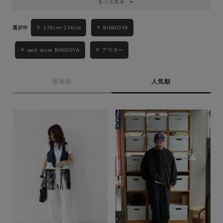
もっと見る
170cm~174cm
BINGOYA
web store BINGOYA
アウター
新着順
人気順