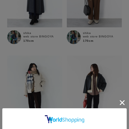
shika
shika
web store BINGOYA
web store BINGOYA
170cm
170cm
カラー