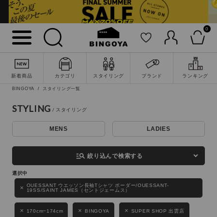
0
詳細検索
新着商品
カテゴリ
スタイリング
ブランド
ランキング
BINGOYA
スタイリング一覧
STYLING
MENS
LADIES
キーワード
manage_search
絞り込んで検索する
性別
OUESSANT ウエッソン長袖Tシャツ ボーダー/OUESSANT-
19SS/SAINT JAMES（セントジェームス）
MENS
LADIES
KIDS
170cm~174cm
BINGOYA
SUPER SHOP 出雲店