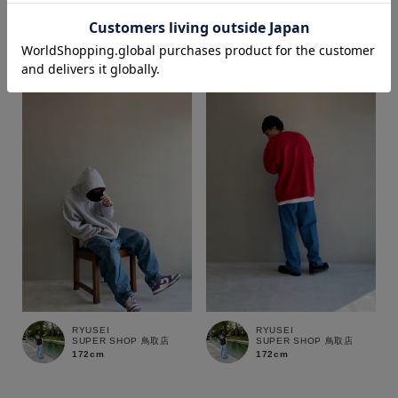
COCO
COCO
SUPER SHOP 鳥取店
SUPER SHOP 鳥取店
172cm
172cm
価格
～
商品タイプ
通常商品
予約商品
セール価格
WEB限定
在庫
RYUSEI
RYUSEI
在庫あり
在庫なし含む
SUPER SHOP 鳥取店
SUPER SHOP 鳥取店
172cm
172cm