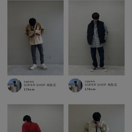
ogawa
ogawa
SUPER SHOP 鳥取店
SUPER SHOP 鳥取店
174cm
174cm