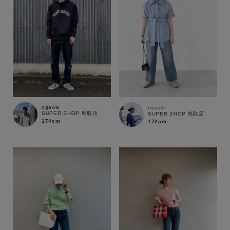
ogawa
nozaki
SUPER SHOP 鳥取店
SUPER SHOP 鳥取店
174cm
172cm