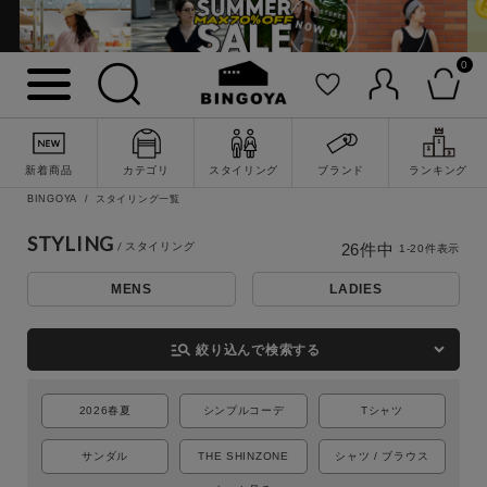
0
新着商品
カテゴリ
スタイリング
ブランド
ランキング
BINGOYA
スタイリング一覧
STYLING
26
件中
1
-
20
件表示
MENS
LADIES
詳細検索
manage_search
絞り込んで検索する
2026春夏
シンプルコーデ
Tシャツ
サンダル
THE SHINZONE
シャツ / ブラウス