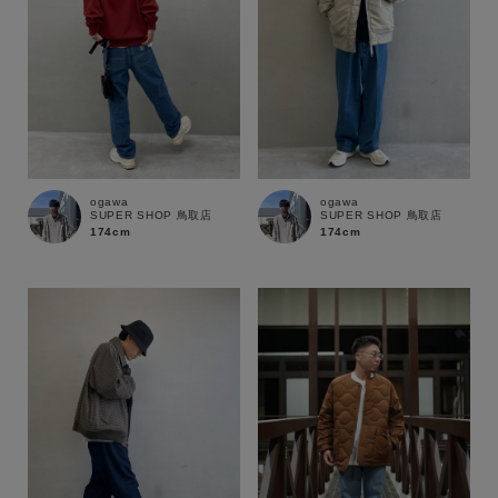
ogawa
ogawa
SUPER SHOP 鳥取店
SUPER SHOP 鳥取店
174cm
174cm