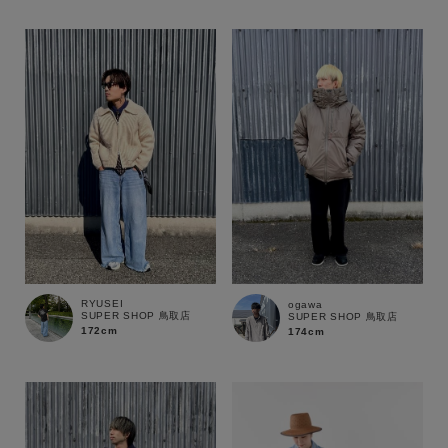
性別
MENS
LADIES
KIDS
カテゴリ
サイズ
ブランド
RYUSEI
ogawa
SUPER SHOP 鳥取店
SUPER SHOP 鳥取店
172cm
174cm