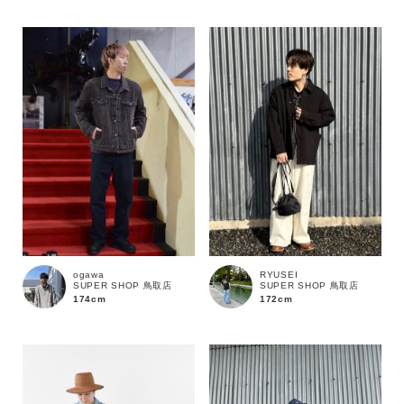
性別
MENS
LADIES
KIDS
カテゴリ
サイズ
ブランド
ogawa
RYUSEI
SUPER SHOP 鳥取店
SUPER SHOP 鳥取店
174cm
172cm