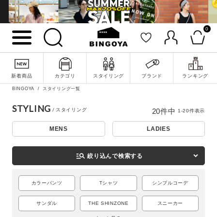
0
新着商品
カテゴリ
スタイリング
ブランド
ランキング
BINGOYA
スタイリング一覧
STYLING
20
件中
1
-
20
件表示
MENS
LADIES
詳細検索
manage_search
絞り込んで検索する
カラーパンツ
Tシャツ
シンプルコーデ
サンダル
THE SHINZONE
スニーカー