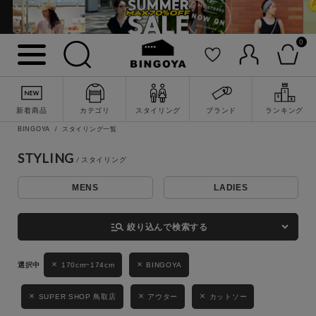
0
詳細検索
新着商品
カテゴリ
スタイリング
ブランド
ランキング
BINGOYA
スタイリング一覧
STYLING
MENS
LADIES
キーワード
manage_search
絞り込んで検索する
性別
170cm~174cm
BINGOYA
MENS
LADIES
KIDS
SUPER SHOP 鳥取店
アウター
カットソー