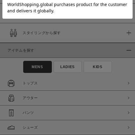
予約商品
価格
スタイリングから探す
～
アイテムを探す
商品タイプ
通常商品
予約商品
MENS
LADIES
KIDS
セール価格
WEB限定
トップス
在庫
アウター
在庫あり
在庫なし含む
パンツ
シューズ