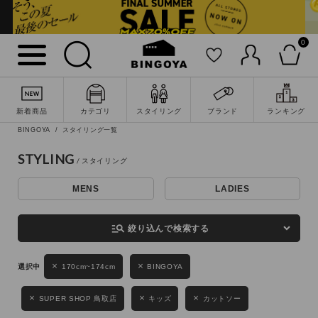
0
詳細検索
新着商品
カテゴリ
スタイリング
ブランド
ランキング
BINGOYA
スタイリング一覧
STYLING
MENS
LADIES
キーワード
manage_search
絞り込んで検索する
性別
170cm~174cm
BINGOYA
MENS
LADIES
KIDS
SUPER SHOP 鳥取店
キッズ
カットソー