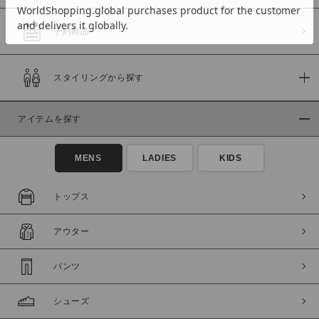
予約商品
価格
スタイリングから探す
～
アイテムを探す
商品タイプ
通常商品
予約商品
MENS
LADIES
KIDS
セール価格
WEB限定
トップス
在庫
アウター
在庫あり
在庫なし含む
パンツ
シューズ