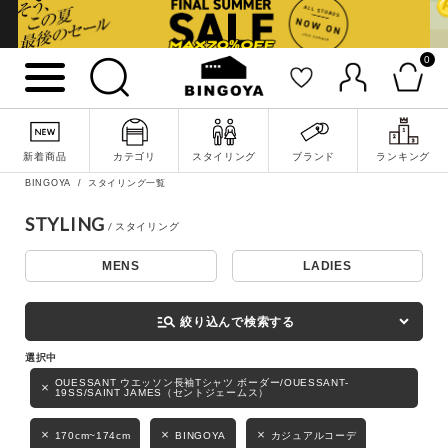
0
詳細検索
新着商品
カテゴリ
スタイリング
ブランド
ランキング
BINGOYA
スタイリング一覧
STYLING
MENS
LADIES
キーワード
manage_search
絞り込んで検索する
性別
OUESSANT ウエッソン長袖Tシャツ ボーダー/OUESSANT-
19SS/SAINT JAMES（セントジェームス）
MENS
LADIES
KIDS
170cm~174cm
BINGOYA
カジュアルコーデ