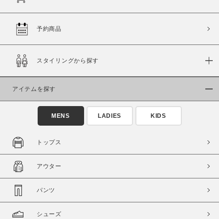
予約商品
価格
スタイリングから探す
～
商品タイプ
アイテムを探す
通常商品
予約商品
MENS
LADIES
KIDS
セール価格
WEB限定
トップス
在庫
在庫あり
在庫なし含む
アウター
パンツ
シューズ