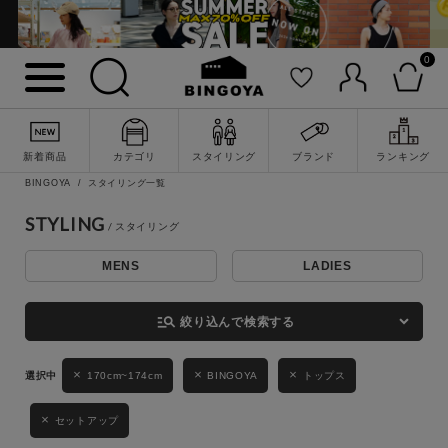
0
詳細検索
新着商品
カテゴリ
スタイリング
ブランド
ランキング
BINGOYA
スタイリング一覧
STYLING
MENS
LADIES
キーワード
manage_search
絞り込んで検索する
性別
170cm~174cm
BINGOYA
トップス
MENS
LADIES
KIDS
セットアップ