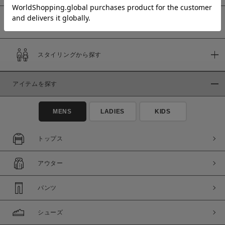
予約商品
価格
スタイリングから探す
～
アイテムを探す
商品タイプ
通常商品
予約商品
MENS
LADIES
KIDS
セール価格
WEB限定
トップス
在庫
アウター
在庫あり
在庫なし含む
パンツ
シューズ