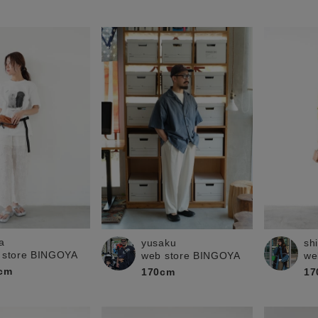
a
yusaku
sh
 store BINGOYA
web store BINGOYA
we
cm
170cm
17