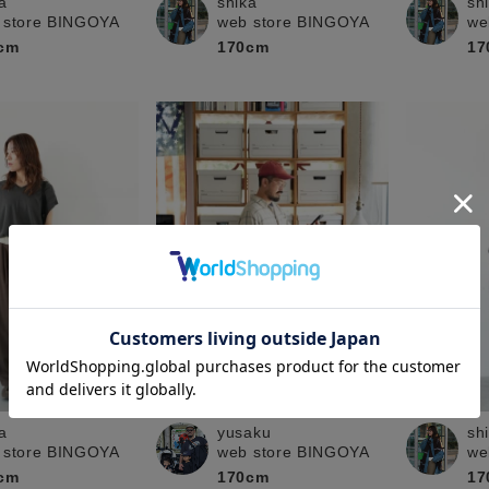
a
shika
sh
 store BINGOYA
web store BINGOYA
we
cm
170cm
17
sh
a
yusaku
we
 store BINGOYA
web store BINGOYA
17
cm
170cm