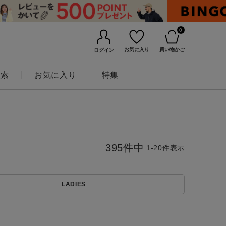
0
お気に入り
買い物かご
ログイン
検索
お気に入り
特集
395
件中
1
-
20
件表示
LADIES
BINGOYAについて