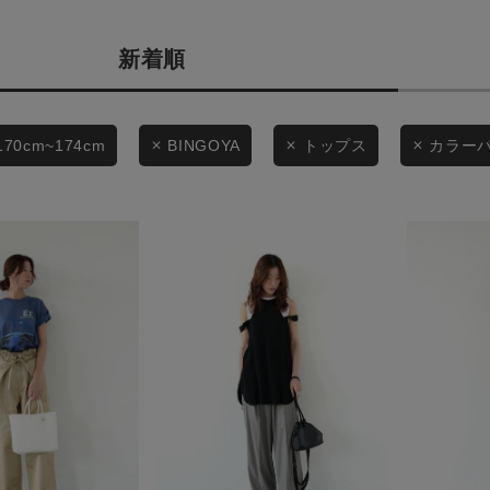
商品タイプ
条件絞り込み検索
新着順
通常商品
カテゴリから探す
スタイリングから探す
セール価格
170cm~174cm
BINGOYA
トップス
カラー
ブランドから探す
WEB限定アイテムを探す
在庫
履き比べ可能商品から探す
在庫あり
お知らせ・ご利用ガイド
お知らせ
この条件で絞り込む
ご利用ガイド
ギフトラッピング