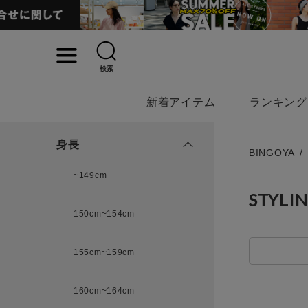
検索
詳細検索
新着アイテム
ランキング
キーワード
身長
BINGOYA
~149cm
STYLI
性別
150cm~154cm
MENS
LADI
155cm~159cm
カテゴリ
160cm~164cm