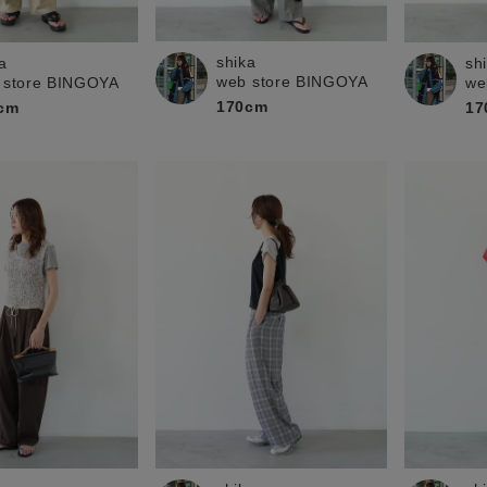
お問い合わせ
shika
a
sh
web store BINGOYA
 store BINGOYA
we
170cm
cm
17