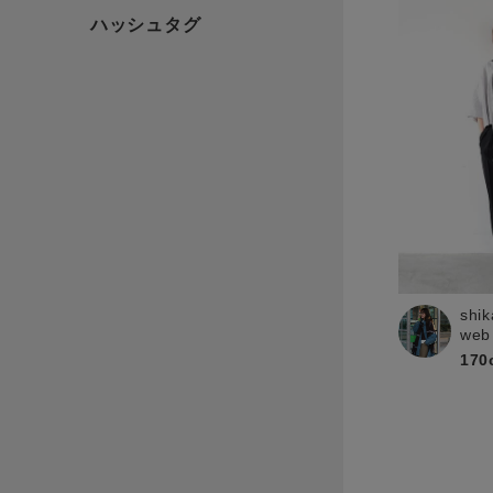
shik
web
170