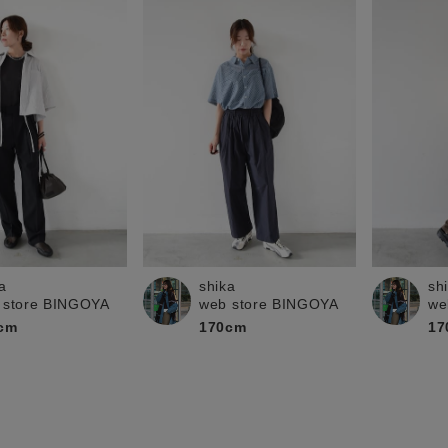
a
shika
sh
 store BINGOYA
web store BINGOYA
we
cm
170cm
17