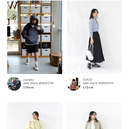
yusaku
COCO
web store BINGOYA
web store BINGOYA
170cm
172cm