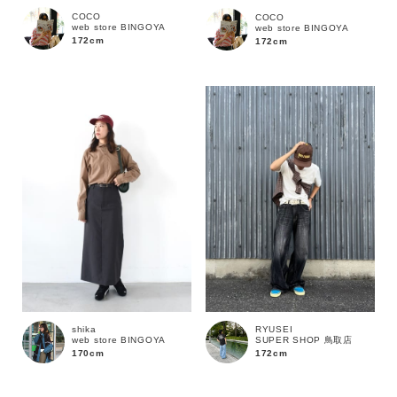
COCO
COCO
web store BINGOYA
web store BINGOYA
172cm
172cm
価格
～
商品タイプ
通常商品
予約商品
セール価格
WEB限定
在庫
shika
RYUSEI
在庫あり
在庫なし含む
web store BINGOYA
SUPER SHOP 鳥取店
170cm
172cm