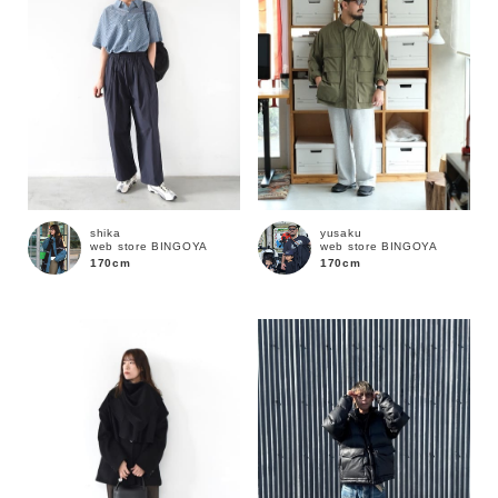
shika
yusaku
web store BINGOYA
web store BINGOYA
170cm
170cm