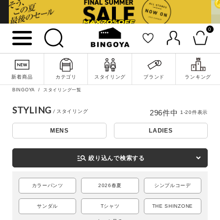
0
新着商品
カテゴリ
スタイリング
ブランド
ランキング
BINGOYA
スタイリング一覧
STYLING
296
件中
1
-
20
件表示
MENS
LADIES
詳細検索
manage_search
絞り込んで検索する
カラーパンツ
2026春夏
シンプルコーデ
サンダル
Tシャツ
THE SHINZONE