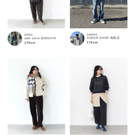
ogawa
shika
SUPER SHOP 鳥取店
web store BINGOYA
174cm
170cm
カラー