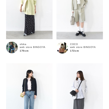
shika
COCO
web store BINGOYA
web store BINGOYA
170cm
172cm