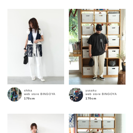
性別
MENS
LADIES
KIDS
カテゴリ
サイズ
ブランド
shika
yusaku
web store BINGOYA
web store BINGOYA
170cm
170cm