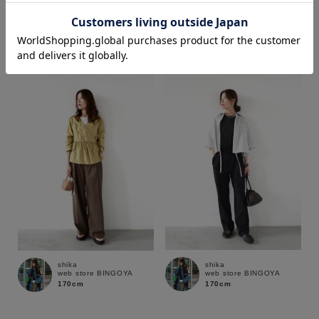
shika
yusaku
web store BINGOYA
web store BINGOYA
170cm
170cm
価格
～
商品タイプ
通常商品
予約商品
セール価格
WEB限定
在庫
shika
shika
在庫あり
在庫なし含む
web store BINGOYA
web store BINGOYA
170cm
170cm