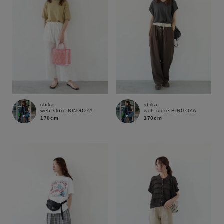
shika
shika
web store BINGOYA
web store BINGOYA
170cm
170cm