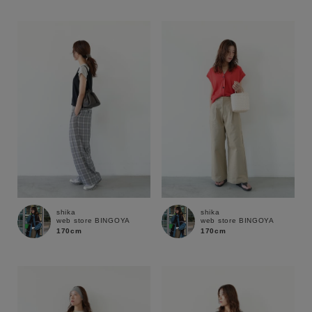
性別
MENS
LADIES
KIDS
カテゴリ
サイズ
ブランド
shika
shika
web store BINGOYA
web store BINGOYA
170cm
170cm