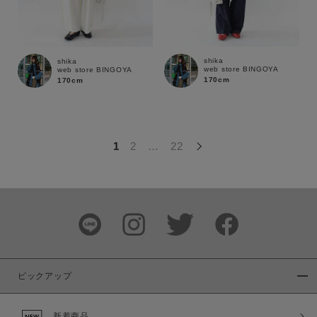
この条件で絞り込む
shika
shika
web store BINGOYA
web store BINGOYA
170cm
170cm
1
2
…
22
ピックアップ
新着商品