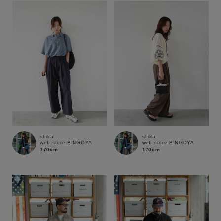
shika
shika
web store BINGOYA
web store BINGOYA
170cm
170cm