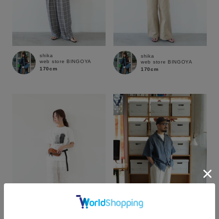
shika
shika
web store BINGOYA
web store BINGOYA
170cm
170cm
カラー