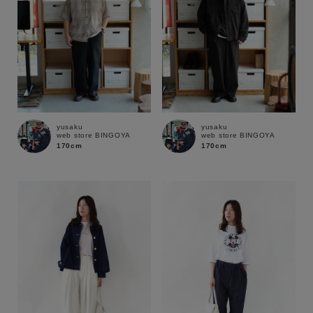
yusaku
yusaku
web store BINGOYA
web store BINGOYA
170cm
170cm