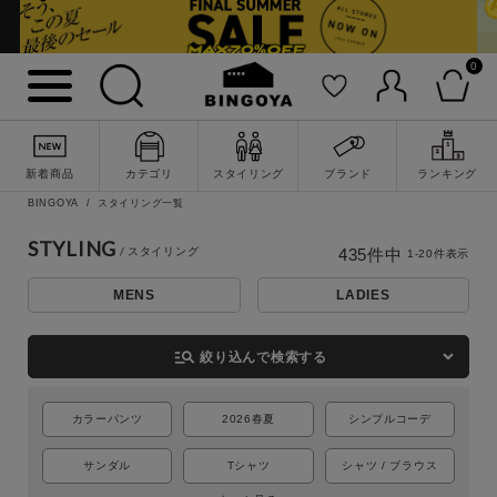
0
新着商品
カテゴリ
スタイリング
ブランド
ランキング
BINGOYA
スタイリング一覧
STYLING
435
件中
1
-
20
件表示
MENS
LADIES
詳細検索
manage_search
絞り込んで検索する
カラーパンツ
2026春夏
シンプルコーデ
サンダル
Tシャツ
シャツ / ブラウス