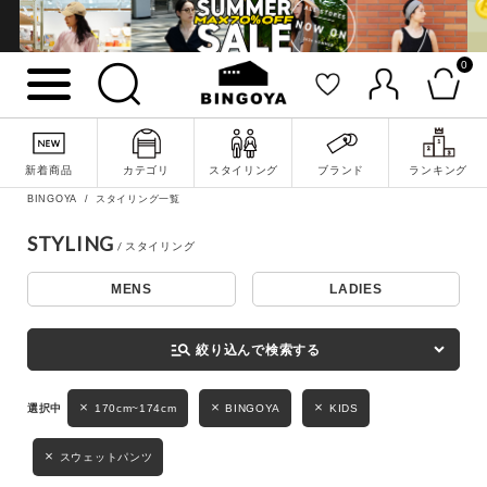
0
詳細検索
新着商品
カテゴリ
スタイリング
ブランド
ランキング
BINGOYA
スタイリング一覧
STYLING
MENS
LADIES
キーワード
manage_search
絞り込んで検索する
性別
170cm~174cm
BINGOYA
KIDS
MENS
LADIES
KIDS
スウェットパンツ