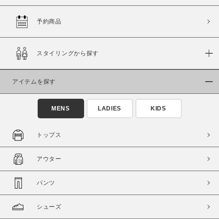
予約商品
価格
スタイリングから探す
～
アイテムを探す
商品タイプ
通常商品
予約商品
MENS
LADIES
KIDS
セール価格
WEB限定
トップス
在庫
アウター
在庫あり
在庫なし含む
パンツ
シューズ