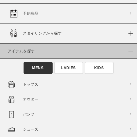
予約商品
価格
スタイリングから探す
～
アイテムを探す
商品タイプ
通常商品
予約商品
MENS
LADIES
KIDS
セール価格
WEB限定
トップス
在庫
アウター
在庫あり
在庫なし含む
パンツ
シューズ