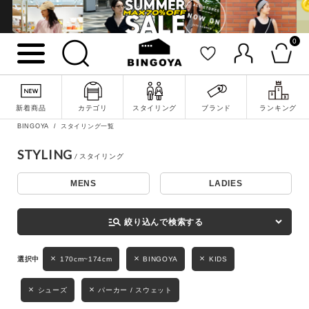
0
詳細検索
新着商品
カテゴリ
スタイリング
ブランド
ランキング
BINGOYA
スタイリング一覧
STYLING
MENS
LADIES
キーワード
manage_search
絞り込んで検索する
性別
170cm~174cm
BINGOYA
KIDS
MENS
LADIES
KIDS
シューズ
パーカー / スウェット