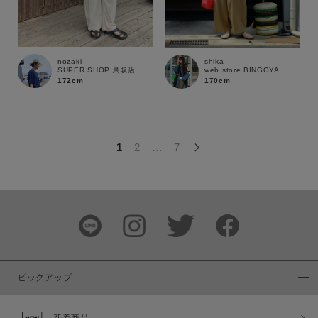
この条件で絞り込む
nozaki
shika
SUPER SHOP 鳥取店
web store BINGOYA
172cm
170cm
1
2
…
7
ピックアップ
新着商品