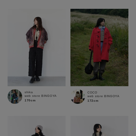
性別
MENS
LADIES
KIDS
カテゴリ
サイズ
ブランド
shika
COCO
web store BINGOYA
web store BINGOYA
170cm
172cm