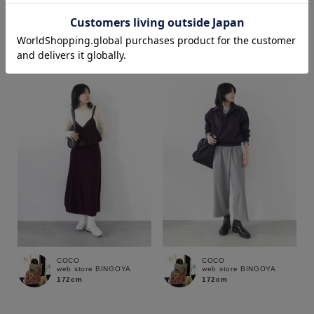
shika
COCO
web store BINGOYA
web store BINGOYA
170cm
172cm
価格
～
商品タイプ
通常商品
予約商品
セール価格
WEB限定
在庫
COCO
COCO
在庫あり
在庫なし含む
web store BINGOYA
web store BINGOYA
172cm
172cm