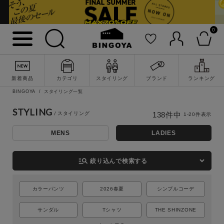
0
新着商品
カテゴリ
スタイリング
ブランド
ランキング
BINGOYA
スタイリング一覧
STYLING
138
件中
1
-
20
件表示
MENS
LADIES
詳細検索
manage_search
絞り込んで検索する
カラーパンツ
2026春夏
シンプルコーデ
サンダル
Tシャツ
THE SHINZONE