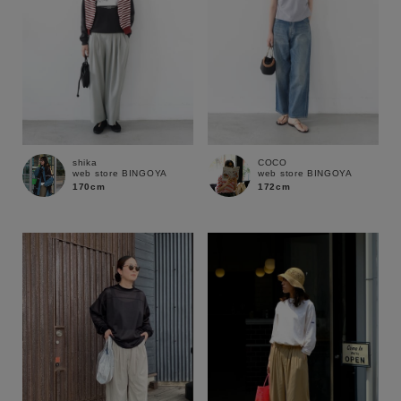
shika
COCO
web store BINGOYA
web store BINGOYA
170cm
172cm