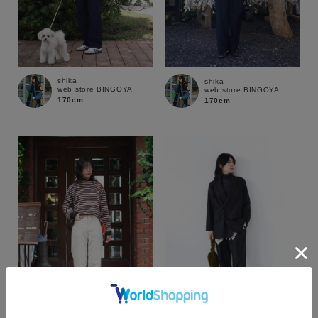
shika
shika
web store BINGOYA
web store BINGOYA
170cm
170cm
カラー