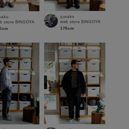
yusaku
saku
web store BINGOYA
b store BINGOYA
170cm
0cm