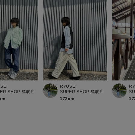
SEI
RYUSEI
RY
PER SHOP 鳥取店
SUPER SHOP 鳥取店
S
cm
172cm
17