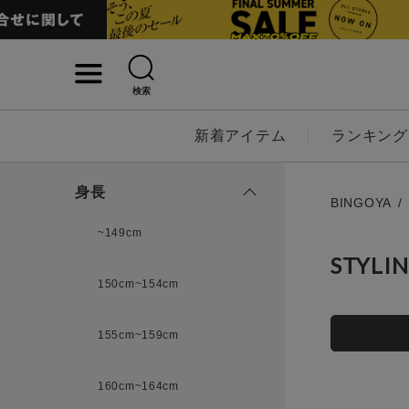
検索
詳細検索
新着アイテム
ランキング
キーワード
身長
BINGOYA
~149cm
STYLI
性別
150cm~154cm
MENS
LADI
155cm~159cm
カテゴリ
160cm~164cm