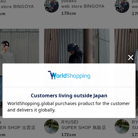
yusaku
aku
yu
web store BINGOYA
 store BINGOYA
we
170cm
cm
17
RYUSEI
RY
a
SUPER SHOP 鳥取店
S
PER SHOP 出雲店
172cm
17
cm