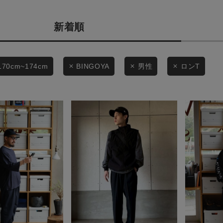
商品タイプ
条件絞り込み検索
新着順
通常商品
カテゴリから探す
スタイリングから探す
セール価格
170cm~174cm
BINGOYA
男性
ロンT
ブランドから探す
WEB限定アイテムを探す
在庫
履き比べ可能商品から探す
在庫あり
お知らせ・ご利用ガイド
お知らせ
この条件で絞り込む
ご利用ガイド
ギフトラッピング