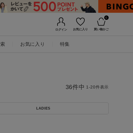
0
お気に入り
買い物かご
ログイン
検索
お気に入り
特集
36
件中
1
-
20
件表示
LADIES
BINGOYAについて