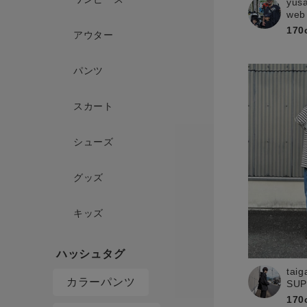
yus
web
170
アウター
パンツ
スカート
シューズ
グッズ
キッズ
taig
カラーパンツ
SU
170