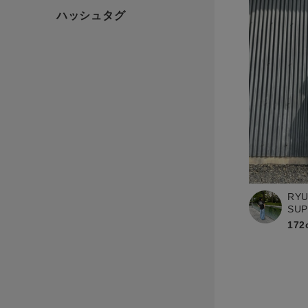
RYU
SU
172