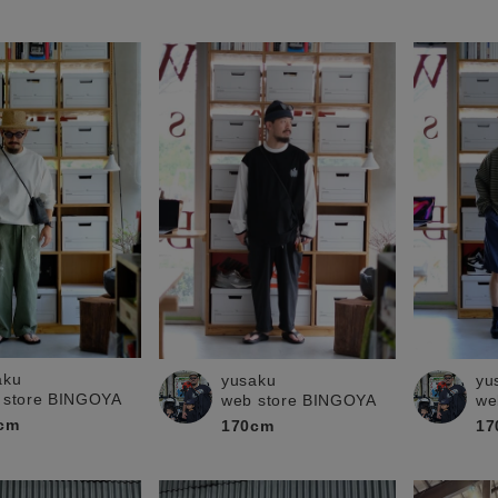
aku
yusaku
yu
 store BINGOYA
web store BINGOYA
we
cm
170cm
17