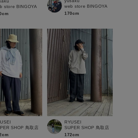
yusaku
saku
web store BINGOYA
b store BINGOYA
170cm
0cm
USEI
RYUSEI
UPER SHOP 鳥取店
SUPER SHOP 鳥取店
2cm
172cm