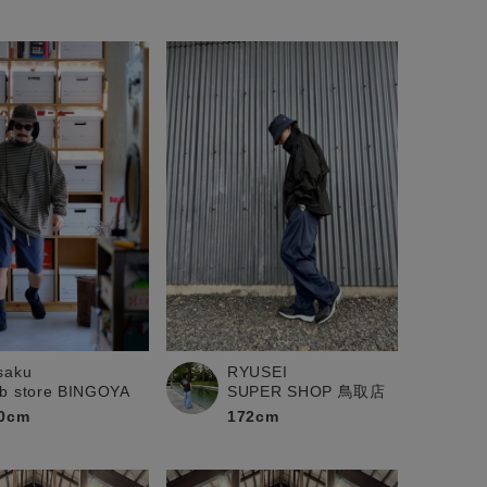
saku
RYUSEI
b store BINGOYA
SUPER SHOP 鳥取店
0cm
172cm