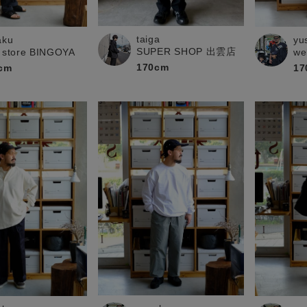
お問い合わせ
taiga
aku
yu
SUPER SHOP 出雲店
 store BINGOYA
we
170cm
cm
17