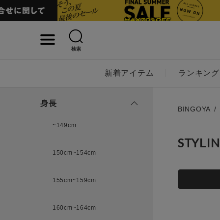
検索
詳細検索
新着アイテム
ランキング
キーワード
身長
BINGOYA
~149cm
STYLI
性別
150cm~154cm
MENS
LADI
155cm~159cm
カテゴリ
160cm~164cm