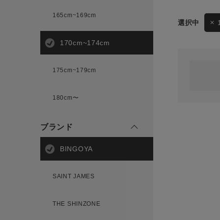
165cm~169cm
サイズ
170cm~174cm
ゲスト
様
175cm~179cm
ブランド
180cm〜
ログイン / マイページ
ブランド
お気に入りアイテム
BINGOYA
注文履歴
SAINT JAMES
新規会員登録
THE SHINZONE