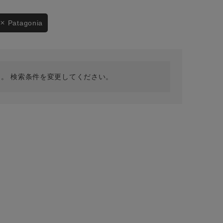
採用情報
ギフトカード
Patagonia
予約商品
WEB限定
。 検索条件を変更してください。
在庫なし含む
BINGOYA
無料公式アプリダウンロード