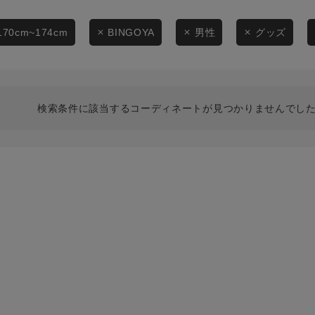
スタイリングから探す
商品タイプ
ブランドから探す
170cm~174cm
BINGOYA
男性
グッズ
通常商品
WEB限定アイテムを探す
履き比べ可能商品から探す
セール価格
検索条件に該当するコーディネートが見つかりませんでした
お知らせ・ご利用ガイド
在庫
お知らせ
在庫あり
ご利用ガイド
ギフトラッピング
お問い合わせ
この条件で絞り込む