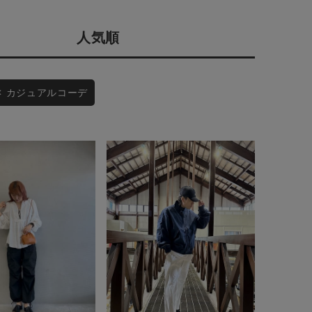
会社概要
人気順
採用情報
予約商品
ギフトカード
WEB限定
カジュアルコーデ
在庫なし含む
BINGOYA
無料公式アプリダウンロード