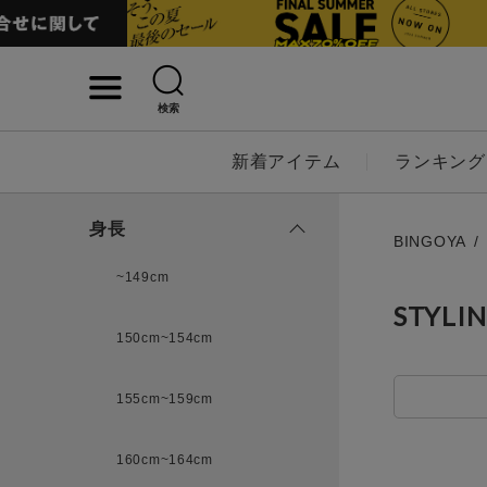
検索
詳細検索
新着アイテム
ランキング
キーワード
身長
BINGOYA
~149cm
STYLI
性別
150cm~154cm
MENS
LADI
155cm~159cm
カテゴリ
160cm~164cm