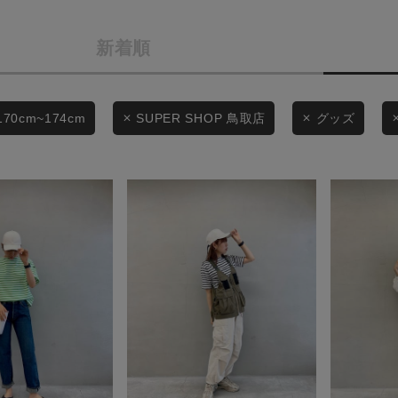
カテゴリから探す
商品タイプ
新着順
スタイリングから探す
通常商品
ブランドから探す
WEB限定アイテムを探す
セール価格
170cm~174cm
SUPER SHOP 鳥取店
グッズ
履き比べ可能商品から探す
在庫
お知らせ・ご利用ガイド
在庫あり
お知らせ
ご利用ガイド
ギフトラッピング
この条件で絞り込む
お問い合わせ