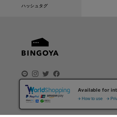
©
BINGOYA Co,.Ltd.