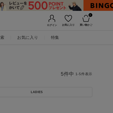
0
お気に入り
買い物かご
ログイン
検索
お気に入り
特集
5
件中
1
-
5
件表示
LADIES
BINGOYAについて
店舗一覧