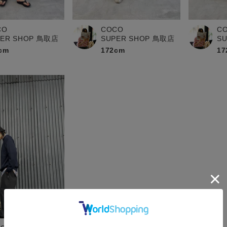
CO
COCO
C
PER SHOP 鳥取店
SUPER SHOP 鳥取店
S
cm
172cm
17